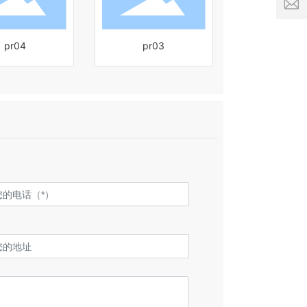
服
h
务
e
时
n
pr04
pr03
间:
g
8:
0
1
0
2
-
6
1
c
8:
o
0
0