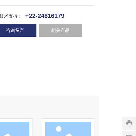
+22-24816179
技术支持：
咨询留言
相关产品
客
服
热
线:
+
2
x
2
n
-
h
2
e
4
n
8
g
1
g
6
o
1
n
7
g
9
c